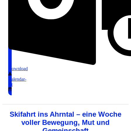
Download
Calendar-
alt
Skifahrt ins Ahrntal – eine Woche
voller Bewegung, Mut und
Gemeinschaft