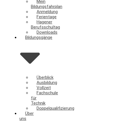
Mein
Bildungsfahrplan
Anmeldung
Ferientage
Hagener
Berufsschultag
Downloads
Bildungsgänge
Überblick
Ausbildung
Vollzeit
Fachschule
für
Technik
Doppelqualifizierung
Über
uns