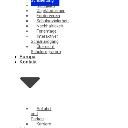
Schulleitung
Kollegium
Objektbetreuer
Förderverein
Schulsozialarbeit
Nachhaltigkeit
Ferientage
Interaktiver
Schulrundgang
Übersicht
Schulprogramm
Europa
Kontakt
Anfahrt
und
Parken
Karriere