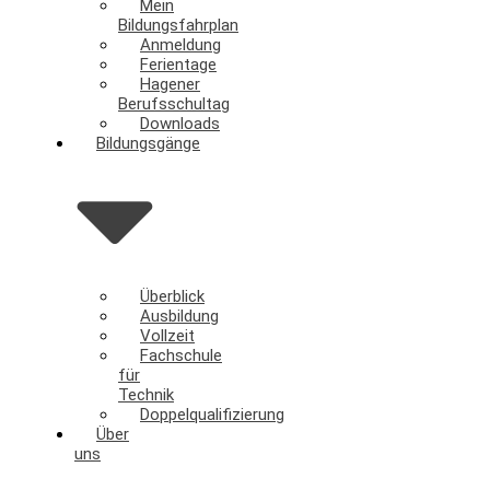
Mein
Bildungsfahrplan
Anmeldung
Ferientage
Hagener
Berufsschultag
Downloads
Bildungsgänge
Überblick
Ausbildung
Vollzeit
Fachschule
für
Technik
Doppelqualifizierung
Über
uns