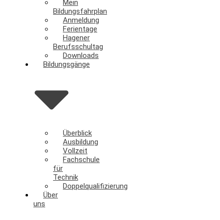
Mein
Bildungsfahrplan
Anmeldung
Ferientage
Hagener
Berufsschultag
Downloads
Bildungsgänge
Überblick
Ausbildung
Vollzeit
Fachschule
für
Technik
Doppelqualifizierung
Über
uns