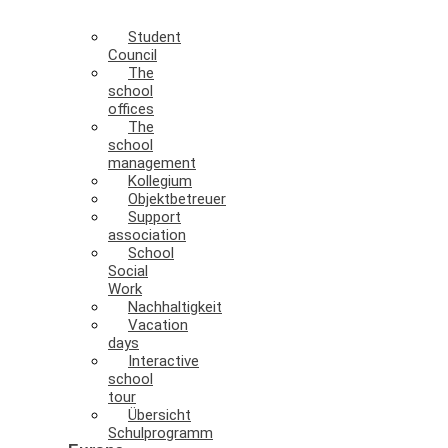
Student
Council
The
school
offices
The
school
management
Kollegium
Objektbetreuer
Support
association
School
Social
Work
Nachhaltigkeit
Vacation
days
Interactive
school
tour
Übersicht
Schulprogramm