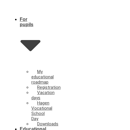
For
pupils
My
educational
roadmap
Registration
Vacation
days
Hagen
Vocational
School
Day
Downloads
Educational