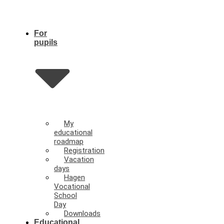
For
pupils
My
educational
roadmap
Registration
Vacation
days
Hagen
Vocational
School
Day
Downloads
Educational