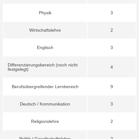
Physik
3
Wirtschaftslehre
2
Englisch
3
Differenzierungsbereich (noch nicht
4
festgelegt)
Berufsübergreifender Lernbereich
9
Deutsch / Kommunikation
3
Religionslehre
2
Politik / Gesellschaftslehre
2