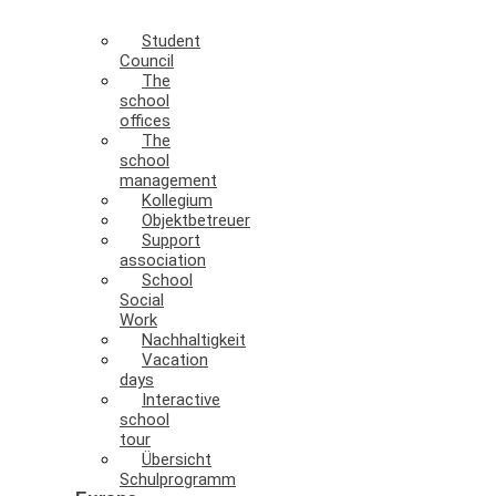
Student
Council
The
school
offices
The
school
management
Kollegium
Objektbetreuer
Support
association
School
Social
Work
Nachhaltigkeit
Vacation
days
Interactive
school
tour
Übersicht
Schulprogramm