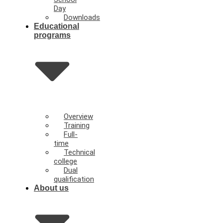
Day
Downloads
Educational
programs
Overview
Training
Full-
time
Technical
college
Dual
qualification
About us