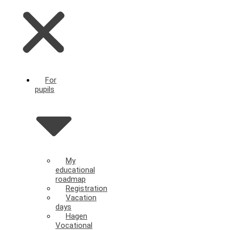
For
pupils
My
educational
roadmap
Registration
Vacation
days
Hagen
Vocational