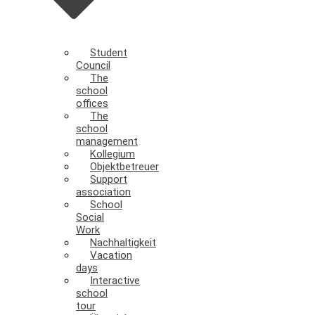
Student
Council
The
school
offices
The
school
management
Kollegium
Objektbetreuer
Support
association
School
Social
Work
Nachhaltigkeit
Vacation
days
Interactive
school
tour