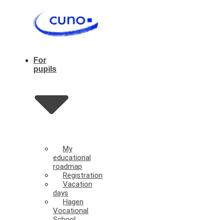
For
pupils
My
educational
roadmap
Registration
Vacation
days
Hagen
Vocational
School