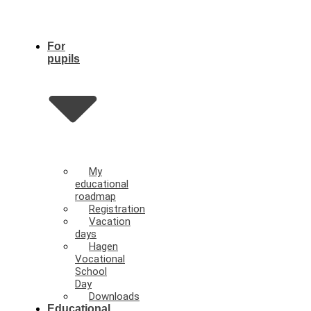
For
pupils
My
educational
roadmap
Registration
Vacation
days
Hagen
Vocational
School
Day
Downloads
Educational