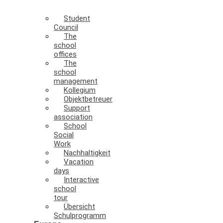
Student
Council
The
school
offices
The
school
management
Kollegium
Objektbetreuer
Support
association
School
Social
Work
Nachhaltigkeit
Vacation
days
Interactive
school
tour
Übersicht
Schulprogramm