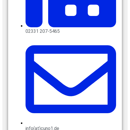
02331 207-5465
info(at)cuno1.de