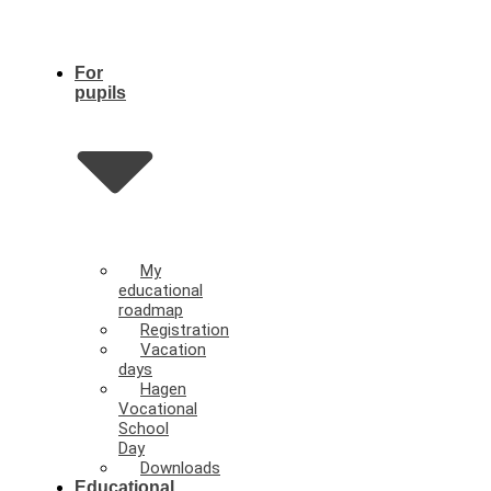
For
pupils
My
educational
roadmap
Registration
Vacation
days
Hagen
Vocational
School
Day
Downloads
Educational