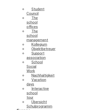
Student
Council
The
school
offices
The
school
management
Kollegium
Objektbetreuer
Support
association
School
Social
Work
Nachhaltigkeit
Vacation
days
Interactive
school
tour
Übersicht
Schulprogramm