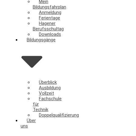
Mein
Bildungsfahrplan
Anmeldung
Ferientage
Hagener
Berufsschultag
Downloads
Bildungsgänge
Überblick
Ausbildung
Vollzeit
Fachschule
für
Technik
Doppelqualifizierung
Über
uns